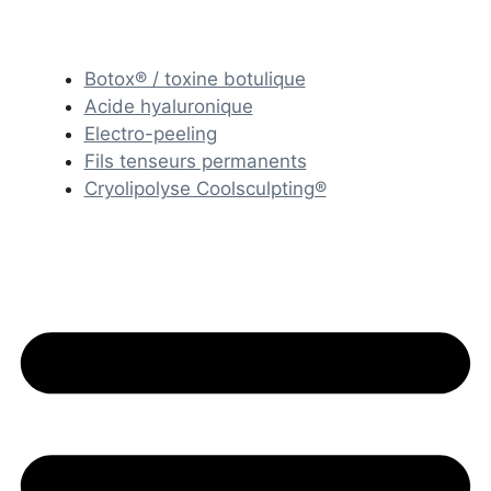
Botox® / toxine botulique
Acide hyaluronique
Electro-peeling
Fils tenseurs permanents
Cryolipolyse Coolsculpting®