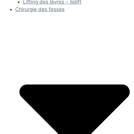
Lifting des lèvres – liplift
Chirurgie des fesses