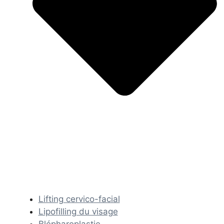
Lifting cervico-facial
Lipofilling du visage
Blépharoplastie