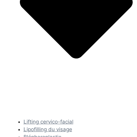
Lifting cervico-facial
Lipofilling du visage
Blépharoplastie