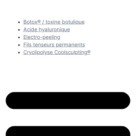
Botox® / toxine botulique
Acide hyaluronique
Electro-peeling
Fils tenseurs permanents
Cryolipolyse Coolsculpting®