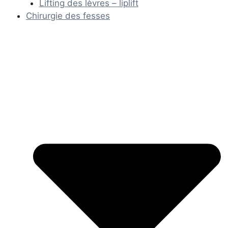
Lifting des lèvres – liplift
Chirurgie des fesses